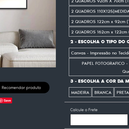
2 QUADROS 92cm X 70cm (T
2 QUADROS 110X125(MEDID
2 QUADROS 122cm x 92cm (
2 QUADROS 162cm x 122cm 
2 - ESCOLHA O TIPO DO
Canvas - Impressão no Tec
PAPEL FOTOGRAFICO - I
Qu
3 - ESCOLHA A COR DA 
Recomendar produto
MADEIRA
BRANCA
PRETA
Save
Calcule o Frete