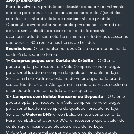
Arrependimento:
Para devolver um produto por desistência ou arrependimento,
o prazo para desistir ou trocar sua compra é de 7 (sete) dias
corridos, a contar da data de recebimento do produto.
O produto deverá estar na embalagem original, sem indi­cios
de uso, sem violação do lacre original do fabricante,
acompanhado de sua nota fiscal, manual e todos os acessórios
que possuir. Não realizamos trocas de brindes.
Reembolsos:
O reembolso por desistência ou arrependimento
se dará da seguinte forma:
1- Compras pagas com Cartão de Crédito =
O Cliente
poderá optar por receber um Vale Compras no valor pago,
para ser utilizado na compra de qualquer produto na loja;
Solicitar a Loja Padrão o estorno do valor pago na fatura de
seu cartão de crédito. Atenção: na maioria das vezes o estorno
é computado apenas na fatura subseqüente.
2 - Compras com Boleto Bancário ou Depósito =
O Cliente
poderá optar por receber um Vale Compras no valor pago,
para ser utilizado na compra de qualquer produto na loja;
Galeria DNS
Solicitar a
o reembolso em sua conta corrente.
Para reembolso através de DOC, é necessário que o titular da
conta seja o mesmo que efetuou o pedido na Loja.
O Vale Compras á válido por 90 dias a contar da data de