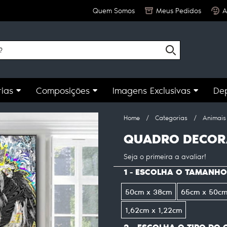
Quem Somos
Meus Pedidos
A
ias
Composições
Imagens Exclusivas
De
Home
Categorias
Animais
QUADRO DECORA
Seja o primeira a avaliar!
1 - ESCOLHA O TAMANHO
50cm x 38cm
65cm x 50c
1,62cm x 1,22cm
2 - ESCOLHA O TIPO DO