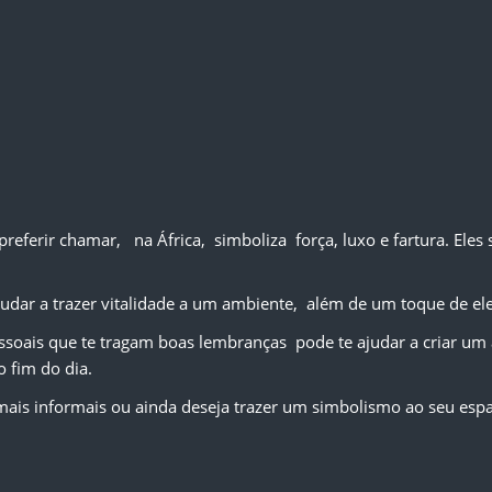
rir chamar,   na África,  simboliza  força, luxo e fartura. Eles
udar a trazer vitalidade a um ambiente,  além de um toque de el
ais que te tragam boas lembranças  pode te ajudar a criar um am
 fim do dia.
ais informais ou ainda deseja trazer um simbolismo ao seu espaç