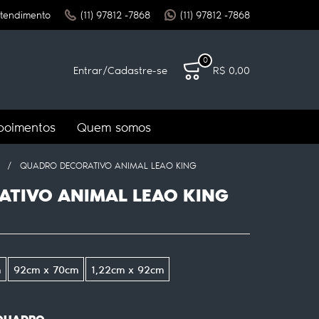
tendimento
(11)
97812 -7868
(11)
97812 -7868
0
Entrar
/
Cadastre-se
R$ 0,00
poimentos
Quem somos
QUADRO DECORATIVO ANIMAL LEAO KING
TIVO ANIMAL LEAO KING
m
92cm x 70cm
1,22cm x 92cm
 QUADRO