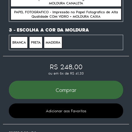
MOLDURA CANALETA
PAPEL FOTOGRAFICO - Impressão no Papel Fotografico de Alta
Qualidade COM VIDRO + MOLDURA CAIXA
3 - ESCOLHA A COR DA MOLDURA
BRANCA
PRETA
MADEIRA
R$ 248,00
ou em
6x
de
R$ 41,33
Comprar
Adicionar aos Favoritos