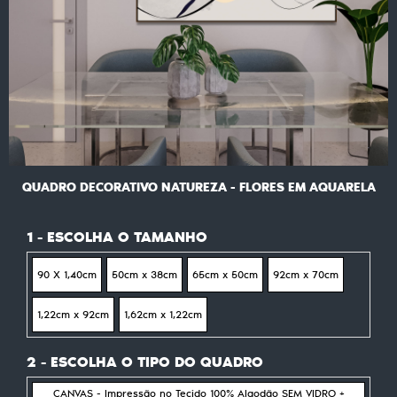
QUADRO DECORATIVO NATUREZA - FLORES EM AQUARELA
1 - ESCOLHA O TAMANHO
90 X 1,40cm
50cm x 38cm
65cm x 50cm
92cm x 70cm
1,22cm x 92cm
1,62cm x 1,22cm
2 - ESCOLHA O TIPO DO QUADRO
CANVAS - Impressão no Tecido 100% Algodão SEM VIDRO +