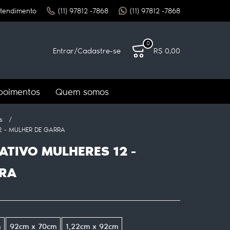
tendimento
(11)
97812 -7868
(11)
97812 -7868
0
Entrar
/
Cadastre-se
R$ 0,00
poimentos
Quem somos
s
2 - MULHER DE GARRA
TIVO MULHERES 12 -
RRA
m
92cm x 70cm
1,22cm x 92cm