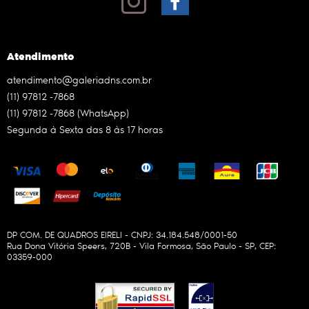
Atendimento
atendimento@galeriadns.com.br
(11)
97812 -7868
(11)
97812 -7868
(WhatsApp)
Segunda à Sexta das 8 às 17 horas
DP COM. DE QUADROS EIRELI - CNPJ: 34.184.548/0001-50
Rua Dona Vitória Speers, 720B
-
Vila Formosa, São Paulo
-
SP
,
CEP:
03359-000