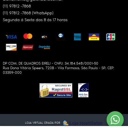
(11)
97812 -7868
(11)
97812 -7868
(WhatsApp)
Segunda à Sexta das 8 às 17 horas
DP COM. DE QUADROS EIRELI - CNPJ: 34.184.548/0001-50
Rua Dona Vitória Speers, 720B
-
Vila Formosa, São Paulo
-
SP
,
CEP:
03359-000
LOJA VIRTUAL CRIADA POR