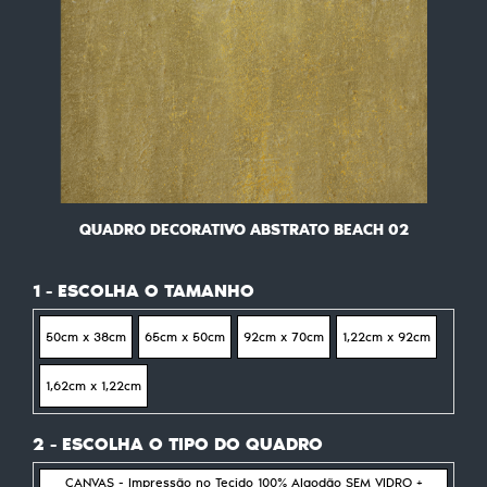
QUADRO DECORATIVO ABSTRATO BEACH 02
1 - ESCOLHA O TAMANHO
50cm x 38cm
65cm x 50cm
92cm x 70cm
1,22cm x 92cm
1,62cm x 1,22cm
2 - ESCOLHA O TIPO DO QUADRO
CANVAS - Impressão no Tecido 100% Algodão SEM VIDRO +