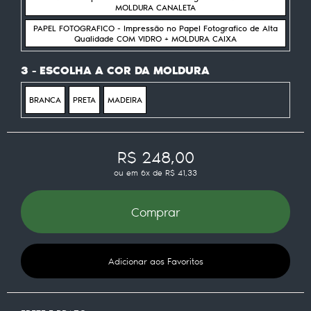
MOLDURA CANALETA
PAPEL FOTOGRAFICO - Impressão no Papel Fotografico de Alta
Qualidade COM VIDRO + MOLDURA CAIXA
3 - ESCOLHA A COR DA MOLDURA
BRANCA
PRETA
MADEIRA
R$ 248,00
ou em
6x
de
R$ 41,33
Comprar
Adicionar aos Favoritos