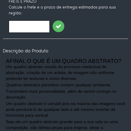
FRETE E PRAZO
Calcule o frete e o prazo de entrega estimados para sua
região:
Descrição do Produto
AFINAL O QUE É UM QUADRO ABSTRATO?
Um quadro abstrato resulta do processo intelectual de
abstração, criação de um artista, de imagem não uniforme
podendo ter texturas e cores diversas.
Quadros abstratos permitem compor qualquer ambiente.
Transmitem mais personalidade, além de serem coringa na
decoração.
Um quadro abstrato é versátil pois na maioria das imagens você
pode pendurá-lo de qualquer lado e até mesmo inverter de
horizontal para vertical.
Seja ele um quadro abstrato grande para a sua sala ou uma
composição, são ótimas peças para inspirar, ativar a