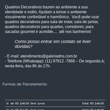
Quadros Decorativos trazem ao ambiente a sua
identidade e estilo. Ajudam a tornar o ambiente
visualmente confortável e harmônico. Você pode usar
quadros decorativos para sala de estar, sala de jantar,
quadros decorativos para quartos, corredores, para
sacadas gourmet e acredite.... até nos banheiros!
Como posso entrar em contato se tiver
dúvidas?
- E-mail: atendimento@galeriadns.com.br
- Telefone (Whatsapp): (11) 97812 -7868 – De segunda à;
sexta-feira, das 8h às 17h.
Formas de Parcelamento
Cartões de crédito
1x
de
R$ 248,00
Sem Juros
Total: R$ 248,00
2x
de
R$ 124,00
Sem Juros
Total: R$ 248,00