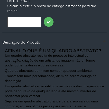
FRETE E PRAZO
Calcule o frete e o prazo de entrega estimados para sua
região:
Descrição do Produto
AFINAL O QUE É UM QUADRO ABSTRATO?
Um quadro abstrato resulta do processo intelectual de
abstração, criação de um artista, de imagem não uniforme
podendo ter texturas e cores diversas.
Quadros abstratos permitem compor qualquer ambiente.
Transmitem mais personalidade, além de serem coringa na
decoração.
Um quadro abstrato é versátil pois na maioria das imagens você
pode pendurá-lo de qualquer lado e até mesmo inverter de
horizontal para vertical.
Seja ele um quadro abstrato grande para a sua sala ou uma
composição, são ótimas peças para inspirar, ativar a