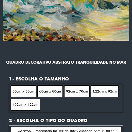
QUADRO DECORATIVO ABSTRATO TRANQUILIDADE NO MAR
1 - ESCOLHA O TAMANHO
50cm x 38cm
65cm x 50cm
92cm x 70cm
1,22cm x 92cm
1,62cm x 1,22cm
2 - ESCOLHA O TIPO DO QUADRO
CANVAS - Impressão no Tecido 100% Algodão SEM VIDRO +