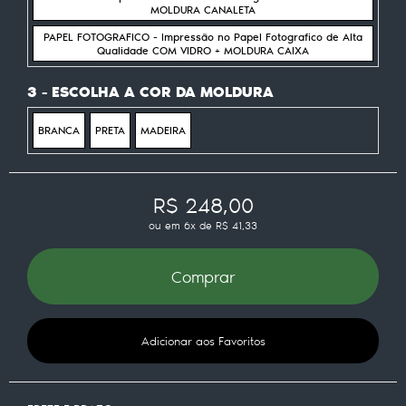
MOLDURA CANALETA
PAPEL FOTOGRAFICO - Impressão no Papel Fotografico de Alta
Qualidade COM VIDRO + MOLDURA CAIXA
3 - ESCOLHA A COR DA MOLDURA
BRANCA
PRETA
MADEIRA
R$ 248,00
ou em
6x
de
R$ 41,33
Comprar
Adicionar aos Favoritos