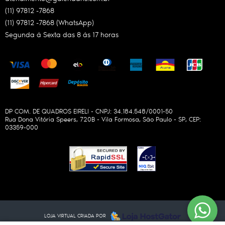
(11)
97812 -7868
(11)
97812 -7868
(WhatsApp)
Segunda à Sexta das 8 às 17 horas
DP COM. DE QUADROS EIRELI - CNPJ: 34.184.548/0001-50
Rua Dona Vitória Speers, 720B
-
Vila Formosa, São Paulo
-
SP
,
CEP:
03359-000
LOJA VIRTUAL CRIADA POR