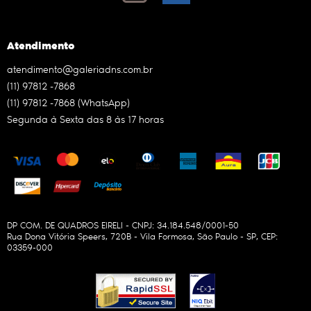
Atendimento
atendimento@galeriadns.com.br
(11)
97812 -7868
(11)
97812 -7868
(WhatsApp)
Segunda à Sexta das 8 às 17 horas
DP COM. DE QUADROS EIRELI - CNPJ: 34.184.548/0001-50
Rua Dona Vitória Speers, 720B
-
Vila Formosa, São Paulo
-
SP
,
CEP:
03359-000