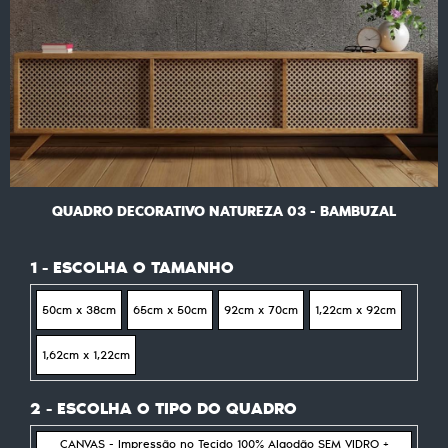
QUADRO DECORATIVO NATUREZA 03 - BAMBUZAL
1 - ESCOLHA O TAMANHO
50cm x 38cm
65cm x 50cm
92cm x 70cm
1,22cm x 92cm
1,62cm x 1,22cm
2 - ESCOLHA O TIPO DO QUADRO
CANVAS - Impressão no Tecido 100% Algodão SEM VIDRO +