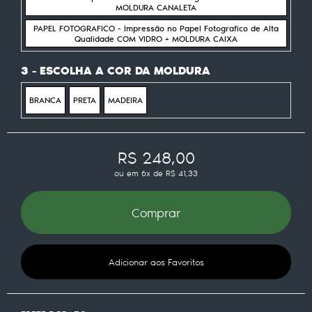
MOLDURA CANALETA
PAPEL FOTOGRAFICO - Impressão no Papel Fotografico de Alta
Qualidade COM VIDRO + MOLDURA CAIXA
3 - ESCOLHA A COR DA MOLDURA
BRANCA
PRETA
MADEIRA
R$ 248,00
ou em
6x
de
R$ 41,33
Comprar
Adicionar aos Favoritos