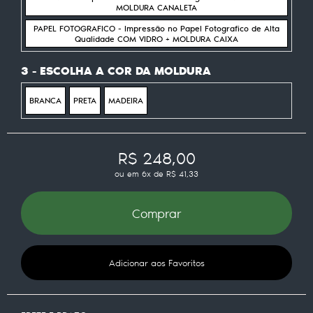
MOLDURA CANALETA
PAPEL FOTOGRAFICO - Impressão no Papel Fotografico de Alta
Qualidade COM VIDRO + MOLDURA CAIXA
3 - ESCOLHA A COR DA MOLDURA
BRANCA
PRETA
MADEIRA
R$ 248,00
ou em
6x
de
R$ 41,33
Comprar
Adicionar aos Favoritos