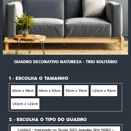
QUADRO DECORATIVO NATUREZA - TRIO SOLITÁRIO
1 - ESCOLHA O TAMANHO
50cm x 38cm
65cm x 50cm
92cm x 70cm
1,22cm x 92cm
1,62cm x 1,22cm
2 - ESCOLHA O TIPO DO QUADRO
CANVAS - Impressão no Tecido 100% Algodão SEM VIDRO +