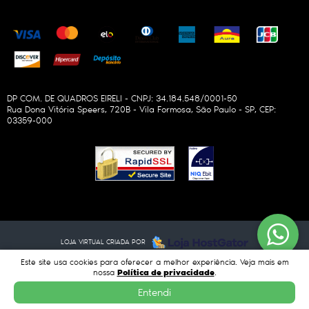
DP COM. DE QUADROS EIRELI - CNPJ: 34.184.548/0001-50
Rua Dona Vitória Speers, 720B
-
Vila Formosa, São Paulo
-
SP
,
CEP:
03359-000
LOJA VIRTUAL CRIADA POR
Este site usa cookies para oferecer a melhor experiência. Veja mais em
Política de privacidade
nossa
.
Entendi