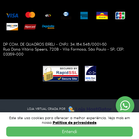
DP COM. DE QUADROS EIRELI - CNPJ: 34.184.548/0001-50
Rua Dona Vitória Speers, 720B
-
Vila Formosa, São Paulo
-
SP
,
CEP:
03359-000
LOJA VIRTUAL CRIADA POR
Este site usa cookies para oferecer a melhor experiência. Veja mais em
Política de privacidade
nossa
.
Entendi