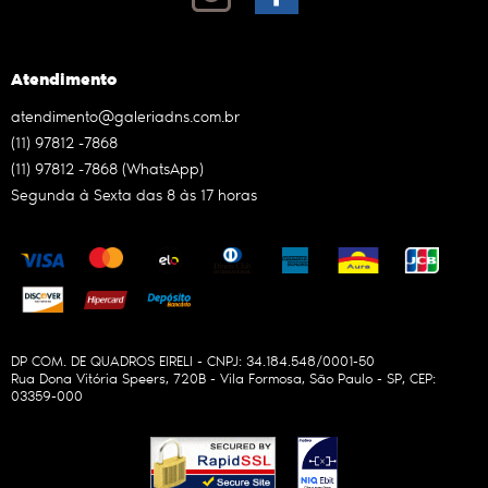
Atendimento
atendimento@galeriadns.com.br
(11)
97812 -7868
(11)
97812 -7868
(WhatsApp)
Segunda à Sexta das 8 às 17 horas
DP COM. DE QUADROS EIRELI - CNPJ: 34.184.548/0001-50
Rua Dona Vitória Speers, 720B
-
Vila Formosa, São Paulo
-
SP
,
CEP:
03359-000