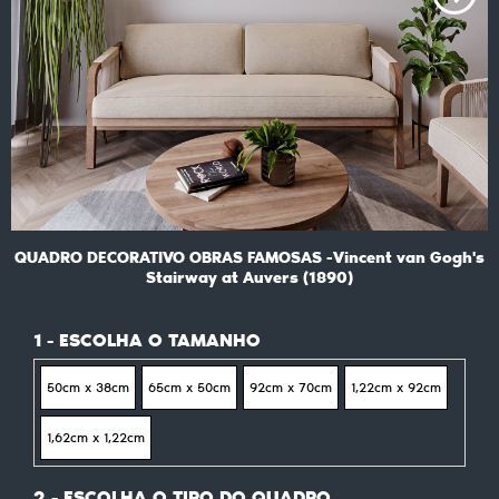
QUADRO DECORATIVO OBRAS FAMOSAS -Vincent van Gogh's
Stairway at Auvers (1890)
1 - ESCOLHA O TAMANHO
50cm x 38cm
65cm x 50cm
92cm x 70cm
1,22cm x 92cm
1,62cm x 1,22cm
2 - ESCOLHA O TIPO DO QUADRO