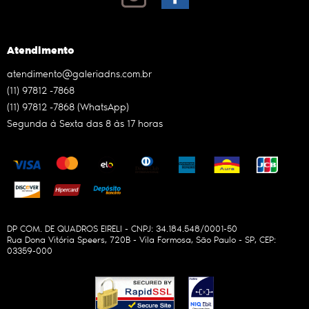
Atendimento
atendimento@galeriadns.com.br
(11)
97812 -7868
(11)
97812 -7868
(WhatsApp)
Segunda à Sexta das 8 às 17 horas
DP COM. DE QUADROS EIRELI - CNPJ: 34.184.548/0001-50
Rua Dona Vitória Speers, 720B
-
Vila Formosa, São Paulo
-
SP
,
CEP:
03359-000