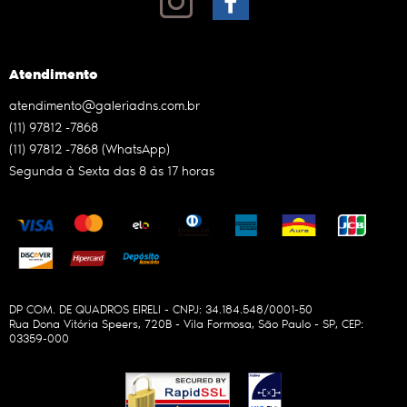
Atendimento
atendimento@galeriadns.com.br
(11)
97812 -7868
(11)
97812 -7868
(WhatsApp)
Segunda à Sexta das 8 às 17 horas
DP COM. DE QUADROS EIRELI - CNPJ: 34.184.548/0001-50
Rua Dona Vitória Speers, 720B
-
Vila Formosa, São Paulo
-
SP
,
CEP:
03359-000