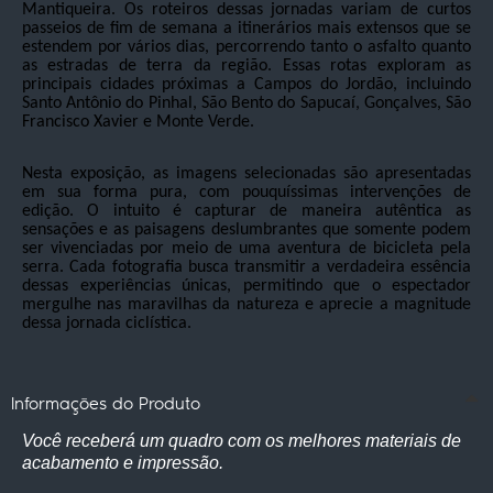
Mantiqueira. Os roteiros dessas jornadas variam de curtos
passeios de fim de semana a itinerários mais extensos que se
estendem por vários dias, percorrendo tanto o asfalto quanto
as estradas de terra da região. Essas rotas exploram as
principais cidades próximas a Campos do Jordão, incluindo
Santo Antônio do Pinhal, São Bento do Sapucaí, Gonçalves, São
Francisco Xavier e Monte Verde.
Nesta exposição, as imagens selecionadas são apresentadas
em sua forma pura, com pouquíssimas intervenções de
edição. O intuito é capturar de maneira autêntica as
sensações e as paisagens deslumbrantes que somente podem
ser vivenciadas por meio de uma aventura de bicicleta pela
serra. Cada fotografia busca transmitir a verdadeira essência
dessas experiências únicas, permitindo que o espectador
mergulhe nas maravilhas da natureza e aprecie a magnitude
dessa jornada ciclística.
Informações do Produto
Você receberá um quadro com os melhores materiais de
acabamento e impressão.