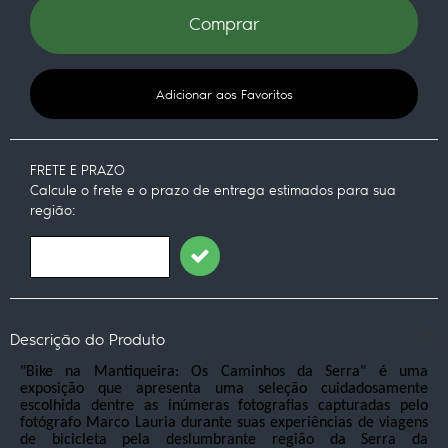
Comprar
Adicionar aos Favoritos
FRETE E PRAZO
Calcule o frete e o prazo de entrega estimados para sua
região:
Descrição do Produto
"Bike na Mantiqueira: Os Caminhos da Serra" é uma
exposição que apresenta uma seleção cuidadosamente
escolhida dentre as inúmeras fotografias capturadas pelo
fotógrafo Marco Lauria durante suas experiências de viagens
de bicicleta pela deslumbrante região da Serra da