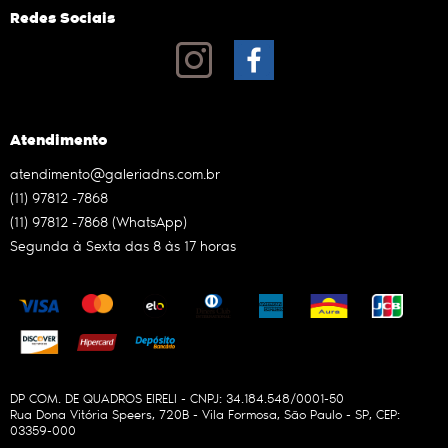
Redes Sociais
Atendimento
atendimento@galeriadns.com.br
(11)
97812 -7868
(11)
97812 -7868
(WhatsApp)
Segunda à Sexta das 8 às 17 horas
DP COM. DE QUADROS EIRELI - CNPJ: 34.184.548/0001-50
Rua Dona Vitória Speers, 720B
-
Vila Formosa, São Paulo
-
SP
,
CEP:
03359-000