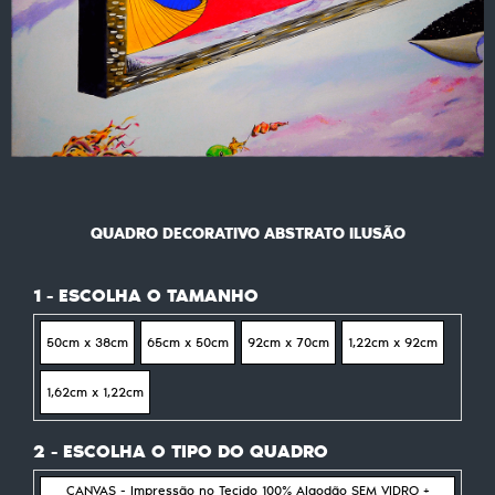
QUADRO DECORATIVO ABSTRATO ILUSÃO
1 - ESCOLHA O TAMANHO
50cm x 38cm
65cm x 50cm
92cm x 70cm
1,22cm x 92cm
1,62cm x 1,22cm
2 - ESCOLHA O TIPO DO QUADRO
CANVAS - Impressão no Tecido 100% Algodão SEM VIDRO +