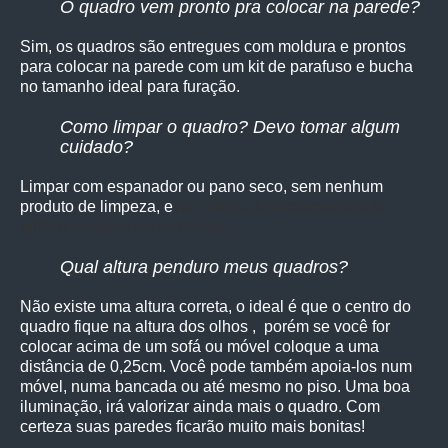
O quadro vem pronto pra colocar na parede?
Sim, os quadro
s são entregues com moldura e prontos
para colocar na parede com um kit de parafuso e bucha
no tamanho ideal para furação.
Como limpar o quadro? Devo tomar algum
cuidado?
Limpar com espanador ou pano seco, sem nenhum
produto de limpeza, e
vite colocá-lo diretamente à luz
solar e paredes com umidade.
Qual altura penduro meus quadros?
Não existe uma altura correta, o ideal é que o centro do
quadro fique na altura dos olhos , porém se você for
colocar acima de um sofá ou móvel coloque a uma
distância de 0,25cm. Você pode também apoia-los num
móvel, numa bancada ou até mesmo no piso. Uma boa
iluminação, irá valorizar ainda mais o quadro. Com
certeza suas paredes ficarão muito mais bonitas!