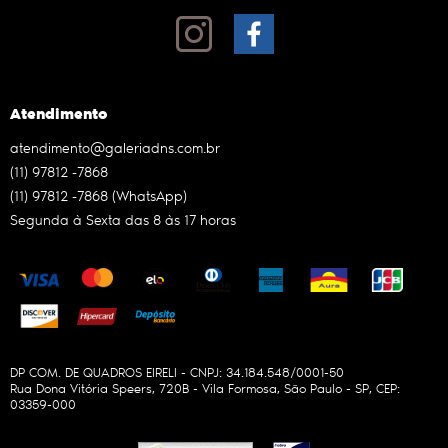
Atendimento
atendimento@galeriadns.com.br
(11)
97812 -7868
(11)
97812 -7868
(WhatsApp)
Segunda à Sexta das 8 às 17 horas
DP COM. DE QUADROS EIRELI - CNPJ: 34.184.548/0001-50
Rua Dona Vitória Speers, 720B
-
Vila Formosa, São Paulo
-
SP
,
CEP:
03359-000