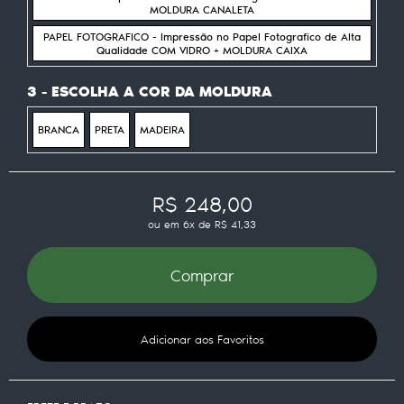
MOLDURA CANALETA
PAPEL FOTOGRAFICO - Impressão no Papel Fotografico de Alta
Qualidade COM VIDRO + MOLDURA CAIXA
3 - ESCOLHA A COR DA MOLDURA
BRANCA
PRETA
MADEIRA
R$ 248,00
ou em
6x
de
R$ 41,33
Comprar
Adicionar aos Favoritos