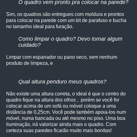
O quadro vem pronto pra colocar na parede?
Sim, os quadro
s são entregues com moldura e prontos
para colocar na parede com um kit de parafuso e bucha
no tamanho ideal para furação.
Como limpar o quadro? Devo tomar algum
cuidado?
Limpar com espanador ou pano seco, sem nenhum
produto de limpeza, e
vite colocá-lo diretamente à luz
solar e paredes com umidade.
Qual altura penduro meus quadros?
Não existe uma altura correta, o ideal é que o centro do
quadro fique na altura dos olhos , porém se você for
colocar acima de um sofá ou móvel coloque a uma
distância de 0,25cm. Você pode também apoia-los num
móvel, numa bancada ou até mesmo no piso. Uma boa
iluminação, irá valorizar ainda mais o quadro. Com
certeza suas paredes ficarão muito mais bonitas!