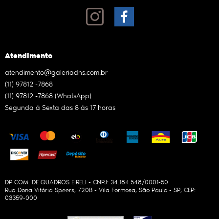
Atendimento
atendimento@galeriadns.com.br
(11)
97812 -7868
(11)
97812 -7868
(WhatsApp)
Segunda à Sexta das 8 às 17 horas
DP COM. DE QUADROS EIRELI - CNPJ: 34.184.548/0001-50
Rua Dona Vitória Speers, 720B
-
Vila Formosa, São Paulo
-
SP
,
CEP:
03359-000