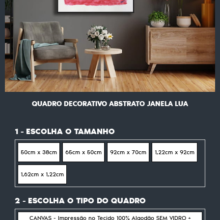
QUADRO DECORATIVO ABSTRATO JANELA LUA
1 - ESCOLHA O TAMANHO
50cm x 38cm
65cm x 50cm
92cm x 70cm
1,22cm x 92cm
1,62cm x 1,22cm
2 - ESCOLHA O TIPO DO QUADRO
CANVAS - Impressão no Tecido 100% Algodão SEM VIDRO +