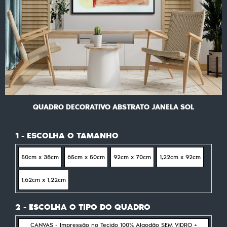
QUADRO DECORATIVO ABSTRATO JANELA SOL
1 - ESCOLHA O TAMANHO
50cm x 38cm
65cm x 50cm
92cm x 70cm
1,22cm x 92cm
1,62cm x 1,22cm
2 - ESCOLHA O TIPO DO QUADRO
CANVAS - Impressão no Tecido 100% Algodão SEM VIDRO +