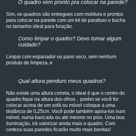
O quadro vem pronto pra colocar na parede?
Sim, os quadro
s são entregues com moldura e prontos
para colocar na parede com um kit de parafuso e bucha
no tamanho ideal para furação.
Como limpar o quadro? Devo tomar algum
cuidado?
Limpar com espanador ou pano seco, sem nenhum
produto de limpeza, e
vite colocá-lo diretamente à luz
solar e paredes com umidade.
Qual altura penduro meus quadros?
Não existe uma altura correta, o ideal é que o centro do
quadro fique na altura dos olhos , porém se você for
colocar acima de um sofá ou móvel coloque a uma
distância de 0,25cm. Você pode também apoia-los num
móvel, numa bancada ou até mesmo no piso. Uma boa
iluminação, irá valorizar ainda mais o quadro. Com
certeza suas paredes ficarão muito mais bonitas!