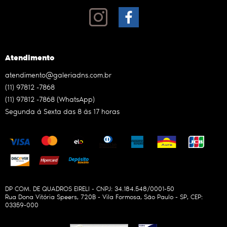
Atendimento
atendimento@galeriadns.com.br
(11)
97812 -7868
(11)
97812 -7868
(WhatsApp)
Segunda à Sexta das 8 às 17 horas
DP COM. DE QUADROS EIRELI - CNPJ: 34.184.548/0001-50
Rua Dona Vitória Speers, 720B
-
Vila Formosa, São Paulo
-
SP
,
CEP:
03359-000