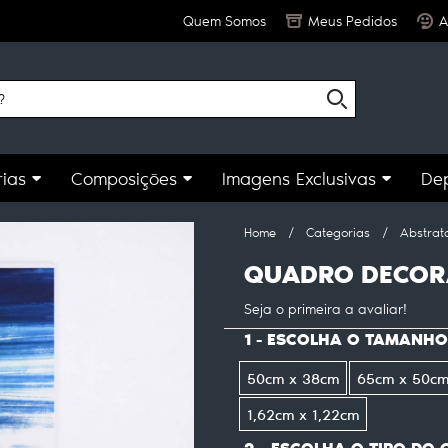
Quem Somos
Meus Pedidos
A
ias
Composições
Imagens Exclusivas
De
Home
Categorias
Abstrat
QUADRO DECOR
Seja o primeira a avaliar!
1 - ESCOLHA O TAMANHO
50cm x 38cm
65cm x 50c
1,62cm x 1,22cm
2 - ESCOLHA O TIPO DO