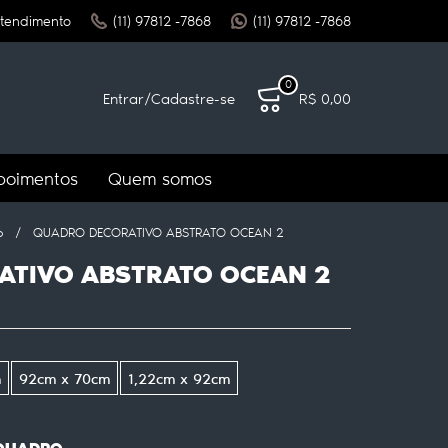
tendimento
(11)
97812 -7868
(11)
97812 -7868
0
Entrar
/
Cadastre-se
R$ 0,00
poimentos
Quem somos
o
QUADRO DECORATIVO ABSTRATO OCEAN 2
ATIVO ABSTRATO OCEAN 2
m
92cm x 70cm
1,22cm x 92cm
 QUADRO