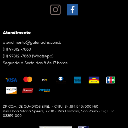
Atendimento
atendimento@galeriadns.com.br
(11)
97812 -7868
(11)
97812 -7868
(WhatsApp)
Segunda à Sexta das 8 às 17 horas
DP COM. DE QUADROS EIRELI - CNPJ: 34.184.548/0001-50
Rua Dona Vitória Speers, 720B
-
Vila Formosa, São Paulo
-
SP
,
CEP:
03359-000