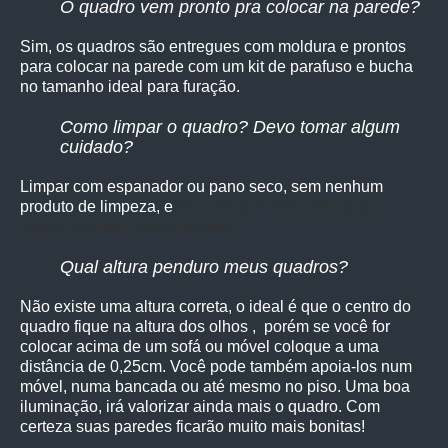
O quadro vem pronto pra colocar na parede?
Sim, os quadro
s são entregues com moldura e prontos
para colocar na parede com um kit de parafuso e bucha
no tamanho ideal para furação.
Como limpar o quadro? Devo tomar algum
cuidado?
Limpar com espanador ou pano seco, sem nenhum
produto de limpeza, e
vite colocá-lo diretamente à luz
solar e paredes com umidade.
Qual altura penduro meus quadros?
Não existe uma altura correta, o ideal é que o centro do
quadro fique na altura dos olhos , porém se você for
colocar acima de um sofá ou móvel coloque a uma
distância de 0,25cm. Você pode também apoia-los num
móvel, numa bancada ou até mesmo no piso. Uma boa
iluminação, irá valorizar ainda mais o quadro. Com
certeza suas paredes ficarão muito mais bonitas!