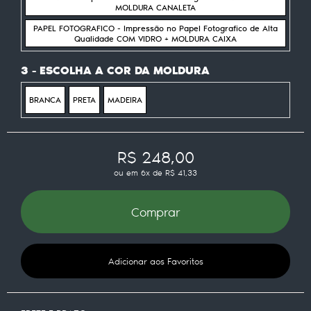
MOLDURA CANALETA
PAPEL FOTOGRAFICO - Impressão no Papel Fotografico de Alta
Qualidade COM VIDRO + MOLDURA CAIXA
3 - ESCOLHA A COR DA MOLDURA
BRANCA
PRETA
MADEIRA
R$ 248,00
ou em
6x
de
R$ 41,33
Comprar
Adicionar aos Favoritos