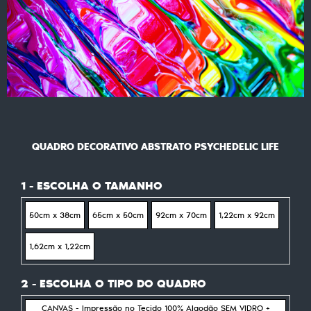
QUADRO DECORATIVO ABSTRATO PSYCHEDELIC LIFE
1 - ESCOLHA O TAMANHO
50cm x 38cm
65cm x 50cm
92cm x 70cm
1,22cm x 92cm
1,62cm x 1,22cm
2 - ESCOLHA O TIPO DO QUADRO
CANVAS - Impressão no Tecido 100% Algodão SEM VIDRO +