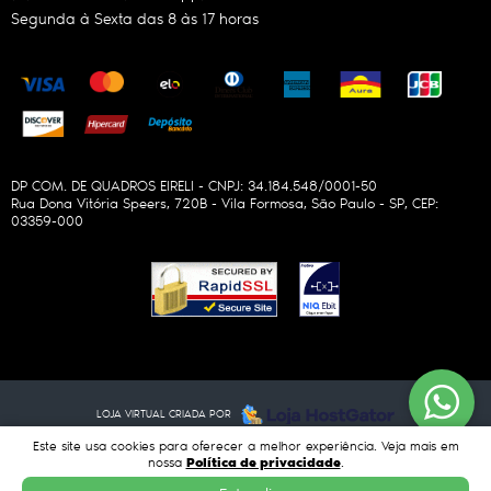
Segunda à Sexta das 8 às 17 horas
DP COM. DE QUADROS EIRELI - CNPJ: 34.184.548/0001-50
Rua Dona Vitória Speers, 720B
-
Vila Formosa, São Paulo
-
SP
,
CEP:
03359-000
LOJA VIRTUAL CRIADA POR
Este site usa cookies para oferecer a melhor experiência. Veja mais em
Política de privacidade
nossa
.