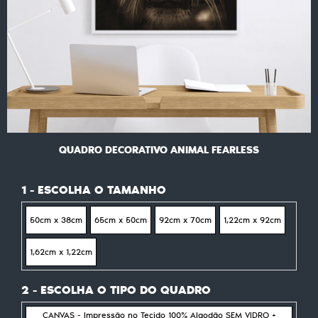
QUADRO DECORATIVO ANIMAL FEARLESS
1 - ESCOLHA O TAMANHO
50cm x 38cm
65cm x 50cm
92cm x 70cm
1,22cm x 92cm
1,62cm x 1,22cm
2 - ESCOLHA O TIPO DO QUADRO
CANVAS - Impressão no Tecido 100% Algodão SEM VIDRO +