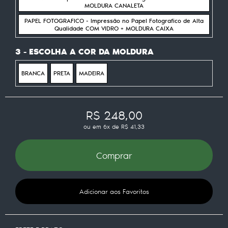
MOLDURA CANALETA
PAPEL FOTOGRAFICO - Impressão no Papel Fotografico de Alta
Qualidade COM VIDRO + MOLDURA CAIXA
3 - ESCOLHA A COR DA MOLDURA
BRANCA
PRETA
MADEIRA
R$ 248,00
ou em
6x
de
R$ 41,33
Comprar
Adicionar aos Favoritos