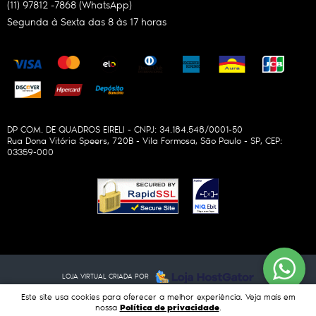
(11)
97812 -7868
(WhatsApp)
Segunda à Sexta das 8 às 17 horas
DP COM. DE QUADROS EIRELI - CNPJ: 34.184.548/0001-50
Rua Dona Vitória Speers, 720B
-
Vila Formosa, São Paulo
-
SP
,
CEP:
03359-000
LOJA VIRTUAL CRIADA POR
Este site usa cookies para oferecer a melhor experiência. Veja mais em
Política de privacidade
nossa
.