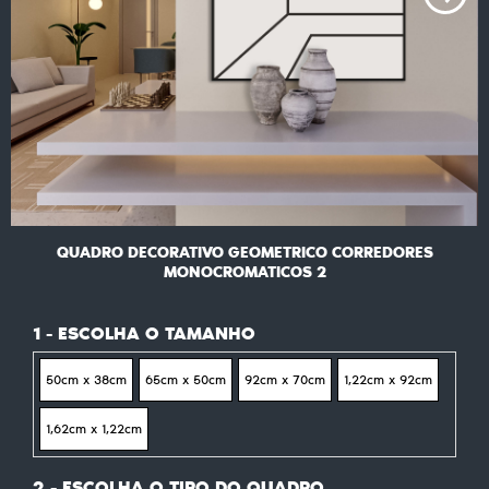
QUADRO DECORATIVO GEOMETRICO CORREDORES
MONOCROMATICOS 2
1 - ESCOLHA O TAMANHO
50cm x 38cm
65cm x 50cm
92cm x 70cm
1,22cm x 92cm
1,62cm x 1,22cm
2 - ESCOLHA O TIPO DO QUADRO