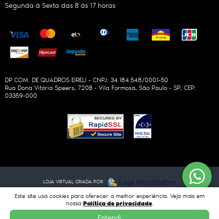
Segunda à Sexta das 8 às 17 horas
DP COM. DE QUADROS EIRELI - CNPJ: 34.184.548/0001-50
Rua Dona Vitória Speers, 720B
-
Vila Formosa, São Paulo
-
SP
,
CEP:
03359-000
LOJA VIRTUAL CRIADA POR
Este site usa cookies para oferecer a melhor experiência. Veja mais em
Política de privacidade
nossa
.
Entendi