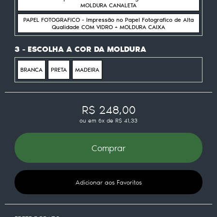
MOLDURA CANALETA
PAPEL FOTOGRAFICO - Impressão no Papel Fotografico de Alta
Qualidade COM VIDRO + MOLDURA CAIXA
3 - ESCOLHA A COR DA MOLDURA
BRANCA
PRETA
MADEIRA
R$ 248,00
ou em
6x
de
R$ 41,33
Comprar
Adicionar aos Favoritos