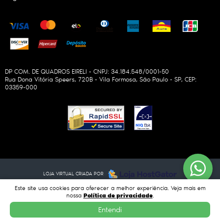
DP COM. DE QUADROS EIRELI - CNPJ: 34.184.548/0001-50
Rua Dona Vitória Speers, 720B
-
Vila Formosa, São Paulo
-
SP
,
CEP:
03359-000
LOJA VIRTUAL CRIADA POR
Este site usa cookies para oferecer a melhor experiência. Veja mais em
Política de privacidade
nossa
.
Entendi