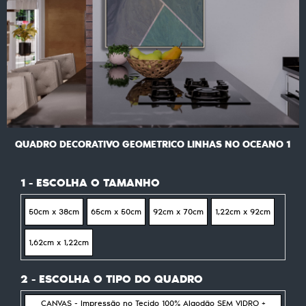
QUADRO DECORATIVO GEOMETRICO LINHAS NO OCEANO 1
1 - ESCOLHA O TAMANHO
50cm x 38cm
65cm x 50cm
92cm x 70cm
1,22cm x 92cm
1,62cm x 1,22cm
2 - ESCOLHA O TIPO DO QUADRO
CANVAS - Impressão no Tecido 100% Algodão SEM VIDRO +