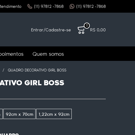
tendimento
(11)
97812 -7868
(11)
97812 -7868
0
Entrar
/
Cadastre-se
R$ 0,00
poimentos
Quem somos
QUADRO DECORATIVO GIRL BOSS
TIVO GIRL BOSS
m
92cm x 70cm
1,22cm x 92cm
 QUADRO