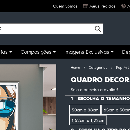
Quem Somos
Meus Pedidos
A
ias
Composições
Imagens Exclusivas
De
Home
Categorias
Pop Art
QUADRO DECORA
Seja o primeira a avaliar!
1 - ESCOLHA O TAMANHO
50cm x 38cm
65cm x 50c
1,62cm x 1,22cm
2 - ESCOLHA O TIPO DO