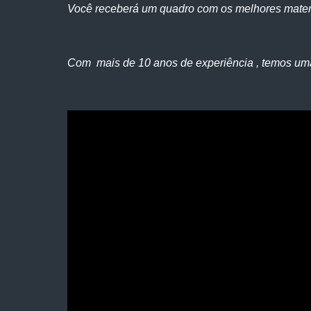
Você receberá um quadro com os melhores mater
Com mais de 10 anos de experiência , temos um