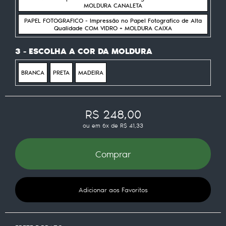
MOLDURA CANALETA
PAPEL FOTOGRAFICO - Impressão no Papel Fotografico de Alta
Qualidade COM VIDRO + MOLDURA CAIXA
3 - ESCOLHA A COR DA MOLDURA
BRANCA
PRETA
MADEIRA
R$ 248,00
ou em
6x
de
R$ 41,33
Comprar
Adicionar aos Favoritos