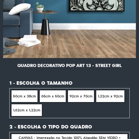
QUADRO DECORATIVO POP ART 13 - STREET GIRL
1 - ESCOLHA O TAMANHO
50cm x 38cm
65cm x 50cm
92cm x 70cm
1,22cm x 92cm
1,62cm x 1,22cm
2 - ESCOLHA O TIPO DO QUADRO
CANVAS - Impressão no Tecido 100% Algodão SEM VIDRO +