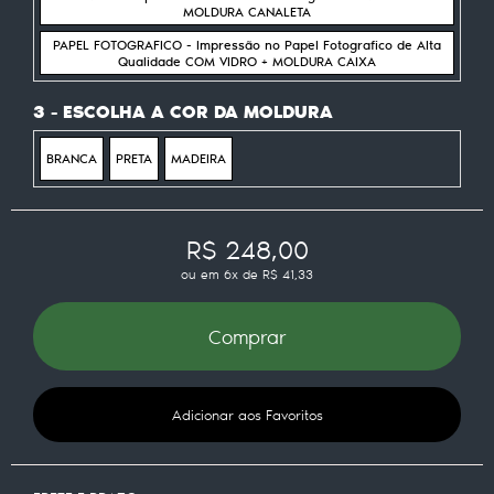
MOLDURA CANALETA
PAPEL FOTOGRAFICO - Impressão no Papel Fotografico de Alta
Qualidade COM VIDRO + MOLDURA CAIXA
3 - ESCOLHA A COR DA MOLDURA
BRANCA
PRETA
MADEIRA
R$ 248,00
ou em
6x
de
R$ 41,33
Comprar
Adicionar aos Favoritos